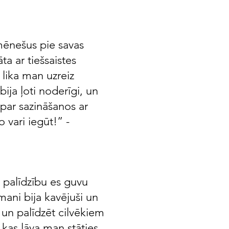
 mēnešus pie savas
ta ar tiešsaistes
 lika man uzreiz
bija ļoti noderīgi, un
par sazināšanos ar
 vari iegūt!” -
s palīdzību es guvu
mani bija kavējuši un
 un palīdzēt cilvēkiem
 kas ļāva man stāties