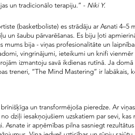
jas un tradicionālo terapiju.” -
Niki Y.
rtiste (basketboliste) es strādāju ar Asnati 4–5
ļu un šaubu pārvarēšanas. Es biju ļoti apmierinā
s mums bija - viņas profesionalitāte un laipnība
 padomi, vingrinājumi, ieteikumi un knifi vienmēr 
rojām izmantoju savā ikdienas rutīnā. Ja domā 
as treneri, “The Mind Mastering” ir labākais, ko
a brīnišķīga un transformējoša pieredze. Ar viņa
 no dziļi iesakņojušiem uzskatiem par sevi, kas 
i. Asnate ir apņēmības pilna sasniegt rezultātus
ežojumus. Viņa iedveš uzticības un rūpju sajūtu,