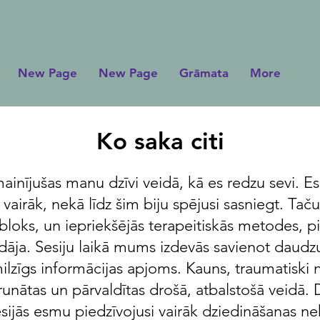
New Page
New Page
Grāmata
More
Ko saka citi
 mainījušas manu dzīvi veidā, kā es redzu sevi. E
vairāk, nekā līdz šim biju spējusi sasniegt. Tač
 bloks, un iepriekšējās terapeitiskās metodes,
dāja. Sesiju laikā mums izdevās savienot daudzu
milzīgs informācijas apjoms. Kauns, traumatiski 
 izrunātas un pārvaldītas drošā, atbalstošā veidā
sijās esmu piedzīvojusi vairāk dziedināšanas ne