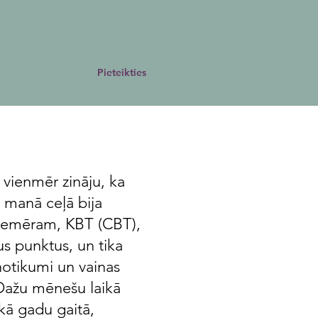
Pieteikties
s vienmēr zināju, ka
u manā ceļā bija
 piemēram, KBT (CBT),
s punktus, un tika
notikumi un vainas
. Dažu mēnešu laikā
kā gadu gaitā,