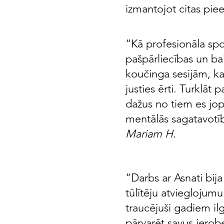
izmantojot citas piee
“Kā profesionāla spo
pašpārliecības un bai
koučinga sesijām, ka
justies ērti. Turklāt
dažus no tiem es jop
mentālās sagatavotīb
Mariam H.
“Darbs ar Asnati bij
tūlītēju atvieglojumu
traucējuši gadiem ilg
pārvarēt savus ierob