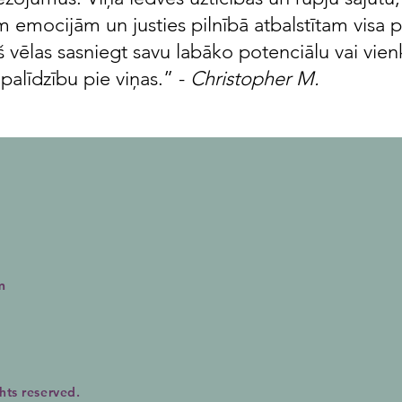
m emocijām un justies pilnībā atbalstītam visa pr
 vēlas sasniegt savu labāko potenciālu vai vienk
palīdzību pie viņas.” -
Christopher M.
m
hts reserved.