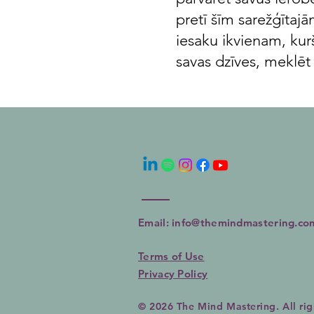
pretī šīm sarežģītajā
iesaku ikvienam, kurš
savas dzīves, meklēt 
Email: info@themindmastering.co
Terms of Use
Privacy Policy
© 2026 The Mind Mastering. All rig